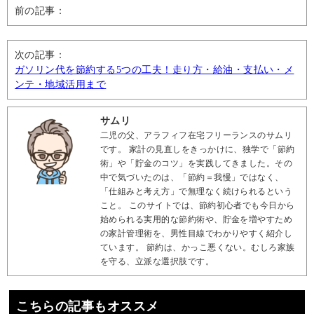
前の記事：
次の記事：
ガソリン代を節約する5つの工夫！走り方・給油・支払い・メ
ンテ・地域活用まで
サムリ
二児の父、アラフィフ在宅フリーランスのサムリ
です。 家計の見直しをきっかけに、独学で「節約
術」や「貯金のコツ」を実践してきました。その
中で気づいたのは、「節約＝我慢」ではなく、
「仕組みと考え方」で無理なく続けられるという
こと。 このサイトでは、節約初心者でも今日から
始められる実用的な節約術や、貯金を増やすため
の家計管理術を、男性目線でわかりやすく紹介し
ています。 節約は、かっこ悪くない。むしろ家族
を守る、立派な選択肢です。
こちらの記事もオススメ