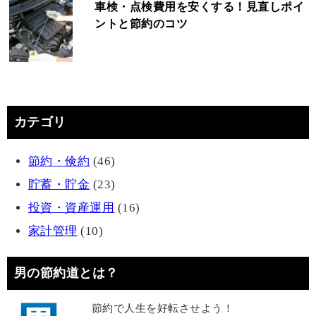
車検・点検費用を安くする！見直しポイ
ントと節約のコツ
カテゴリ
節約・倹約
(46)
貯蓄・貯金
(23)
投資・資産運用
(16)
家計管理
(10)
男の節約道とは？
節約で人生を好転させよう！