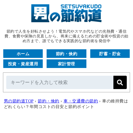
節約で人生を好転させよう！電気代やスマホ代などの光熱費・通信
費、食費や保険の見直しから、将来に備えるための貯金術や投資の始
め方まで、誰でもできる実践的な節約術を発信中
ホーム
節約・倹約
貯蓄・貯金
投資・資産運用
家計管理
男の節約道TOP
›
節約・倹約
›
車・交通費の節約
›
車の維持費は
どれくらい？年間コストの目安と節約ポイント